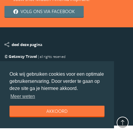
VOLG ONS VIA FACEBOOK
deel deze pagina
© Getaway Travel
| all rights reserved
Adverteren
Handige Links
Algemene Voorwaarden
Copyright
Privacy statement
Disclaimer
Cookies
Ook wij gebruiken cookies voor een optimale
gebruikerservaring. Door verder te gaan op
Volg MiddenAmerika.nl
deze site ga je hiermee akkoord.
Nieuwsbrief
Facebook
Meer weten
AKKOORD