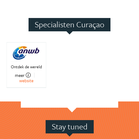
Specialisten Curaçao
Ontdek de wereld
meer
website
Stay tuned