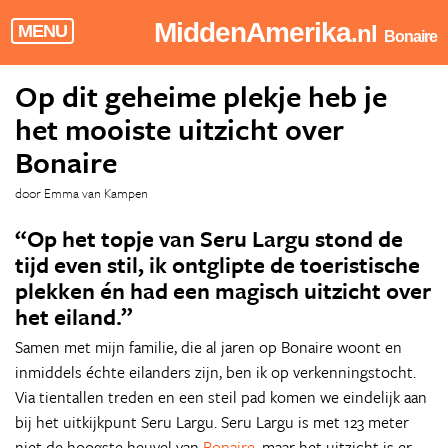
MiddenAmerika
.nl
MENU
Bonaire
Op dit geheime plekje heb je
het mooiste uitzicht over
Bonaire
door Emma van Kampen
“Op het topje van Seru Largu stond de
tijd even stil, ik ontglipte de toeristische
plekken én had een magisch uitzicht over
het eiland.”
Samen met mijn familie, die al jaren op Bonaire woont en
inmiddels échte eilanders zijn, ben ik op verkenningstocht.
Via tientallen treden en een steil pad komen we eindelijk aan
bij het uitkijkpunt Seru Largu. Seru Largu is met 123 meter
niet de hoogste heuvel van
Bonaire
, maar het uitzicht is er