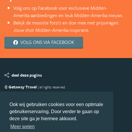
Volg ons op Facebook voor exclusieve Midden-
Amerika aanbiedingen en leuk Midden-Amerika nieuws.
Bekijk de mooiste foto's en doe mee met prijsvragen.
Jouw shot Midden-Amerika inspiratie.
VOLG ONS VIA FACEBOOK
deel deze pagina
© Getaway Travel
| all rights reserved
Adverteren
Handige Links
Algemene Voorwaarden
Copyright
Privacy statement
Disclaimer
Cookies
Ook wij gebruiken cookies voor een optimale
gebruikerservaring. Door verder te gaan op
Volg MiddenAmerika.nl
deze site ga je hiermee akkoord.
Nieuwsbrief
Facebook
Meer weten