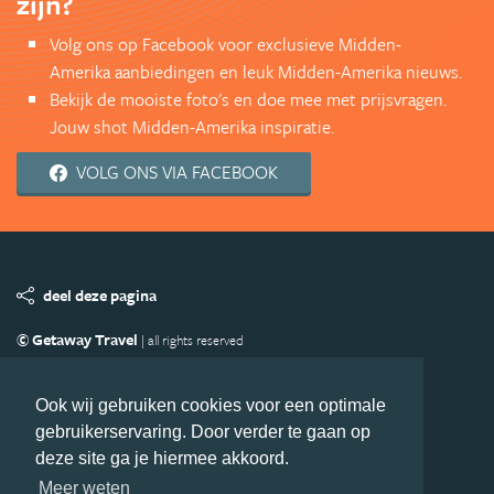
zijn?
Volg ons op Facebook voor exclusieve Midden-
Amerika aanbiedingen en leuk Midden-Amerika nieuws.
Bekijk de mooiste foto's en doe mee met prijsvragen.
Jouw shot Midden-Amerika inspiratie.
VOLG ONS VIA FACEBOOK
deel deze pagina
© Getaway Travel
| all rights reserved
Adverteren
Handige Links
Algemene Voorwaarden
Copyright
Privacy statement
Disclaimer
Cookies
Ook wij gebruiken cookies voor een optimale
gebruikerservaring. Door verder te gaan op
Volg MiddenAmerika.nl
deze site ga je hiermee akkoord.
Nieuwsbrief
Facebook
Meer weten