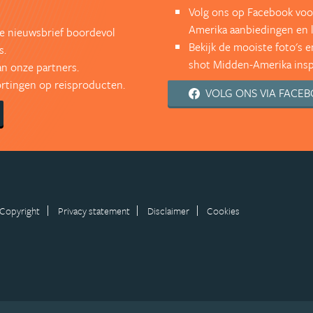
Volg ons op Facebook voo
Amerika aanbiedingen en 
kse nieuwsbrief boordevol
Bekijk de mooiste foto's 
s.
shot Midden-Amerika inspi
an onze partners.
kortingen op reisproducten.
VOLG ONS VIA FACE
Copyright
Privacy statement
Disclaimer
Cookies