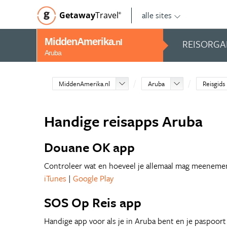
alle sites
Getaway
Travel
©
MiddenAmerika
REISORGA
.nl
Aruba
MiddenAmerika.nl
Aruba
Reisgids
Handige reisapps Aruba
Douane OK app
Controleer wat en hoeveel je allemaal mag meenemen
iTunes
|
Google Play
SOS Op Reis app
Handige app voor als je in Aruba bent en je paspoort i