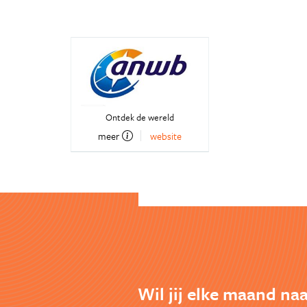
Ontdek de wereld
meer
website
Wil jij elke maand na