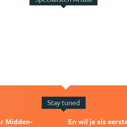
Stay tuned
ar Midden-
En wil je als eers