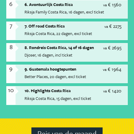
6
€ 1560
6. Avontuurlijk Costa Rica
va
Riksja Family Costa Rica
16 dagen
excl ticket
7
€ 2275
7. Off road Costa Rica
va
Riksja Costa Rica
22 dagen
excl ticket
8
€ 2695
8. Rondreis Costa Rica, 14 of 16 dagen
va
Djoser
16 dagen
incl ticket
9
€ 1964
9. Guatemala hoogtepunten
va
Better Places
20 dagen
excl ticket
10
€ 1420
10. Highlights Costa Rica
va
Riksja Costa Rica
15 dagen
excl ticket
Reis van de maand