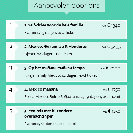
Aanbevolen door ons
1
€ 1340
1. Self-drive voor de hele familie
va
Evaneos
15 dagen
excl ticket
2
€ 3495
2. Mexico, Guatemala & Honduras
va
Djoser
24 dagen
incl ticket
3
€ 2000
3. Op het mañana mañana tempo
va
Riksja Family Mexico
14 dagen
excl ticket
4
€ 1750
4. Mexico mañana
va
Riksja Mexico, Belize & Guatemala
19 dagen
excl ticket
5
€ 1250
5. Een reis met bijzondere
va
overnachtingen
Evaneos
14 dagen
excl ticket