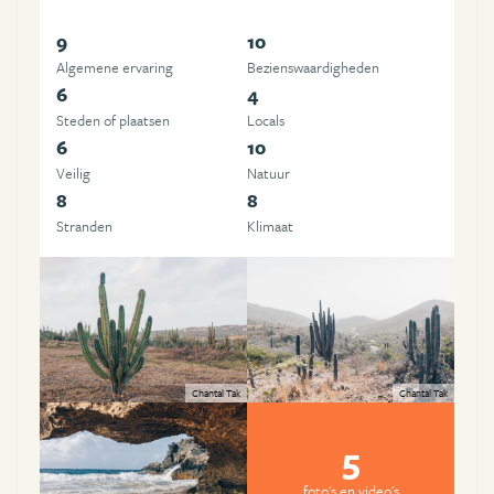
9
10
Algemene ervaring
Beziens­waardigheden
6
4
Steden of plaatsen
Locals
6
10
Veilig
Natuur
8
8
Stranden
Klimaat
Chantal Tak
Chantal Tak
5
foto's en video's