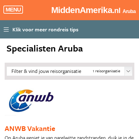
MiddenAmerika
.nl
MENU
Aruba
Specialisten Aruba
Filter & vind jouw reisorganisatie
1
reisorganisatie
ANWB Vakantie
Op Aruba geniet je van parelwitte zandstranden, duik je in de