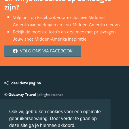
zijn?
Volg ons op Facebook voor exclusieve Midden-
Amerika aanbiedingen en leuk Midden-Amerika nieuws.
Bekijk de mooiste foto's en doe mee met prijsvragen.
Jouw shot Midden-Amerika inspiratie.
VOLG ONS VIA FACEBOOK
deel deze pagina
© Getaway Travel
| all rights reserved
Adverteren
Handige Links
Algemene Voorwaarden
Copyright
Privacy statement
Disclaimer
Cookies
Ook wij gebruiken cookies voor een optimale
gebruikerservaring. Door verder te gaan op
Volg MiddenAmerika.nl
deze site ga je hiermee akkoord.
Nieuwsbrief
Facebook