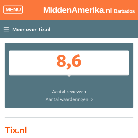
MiddenAmerika
.nl
MENU
Barbados
8,6
Aantal reviews: 1
Aantal waarderingen: 2
Tix.nl