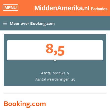
MiddenAmerika
.nl
MENU
Barbados
8,5
Aantal reviews: 9
Aantal waarderingen: 25
Booking.com