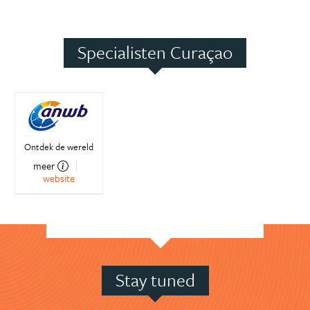
Specialisten Curaçao
Ontdek de wereld
meer
website
Stay tuned