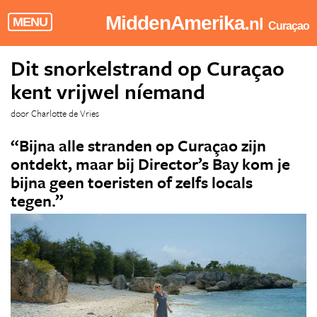
MiddenAmerika
.nl
MENU
Curaçao
Dit snorkelstrand op Curaçao
kent vrijwel níemand
door Charlotte de Vries
“Bijna alle stranden op Curaçao zijn
ontdekt, maar bij Director’s Bay kom je
bijna geen toeristen of zelfs locals
tegen.”