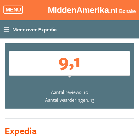
MiddenAmerika
.nl
MENU
Bonaire
9,1
Aantal reviews: 10
Aantal waarderingen: 13
Expedia