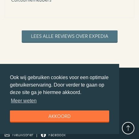
LEES ALLE REVIEWS OVER EXPEDIA
Ook wij gebruiken cookies voor een optimale
gebruikerservaring. Door verder te gaan op
deel deze pagina
deze site ga je hiermee akkoord.
© Getaway Travel
| all rights reserved
Meer weten
Adverteren
Handige Links
Algemene Voorwaarden
Copyright
Privacy statement
Disclaimer
Cookies
AKKOORD
Volg MiddenAmerika.nl
Nieuwsbrief
Facebook