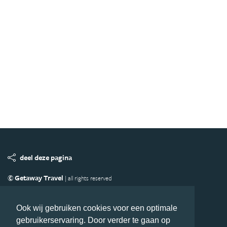
deel deze pagina
© Getaway Travel
| all rights reserved
Adverteren
Handige Links
Algemene Voorwaarden
Copyright
Privacy statement
Disclaimer
Cookies
Ook wij gebruiken cookies voor een optimale
gebruikerservaring. Door verder te gaan op
Volg MiddenAmerika.nl