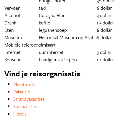
budget hotel
30 dollar
Vervoer
taxi
6 dollar
Alcohol
Curaçao Blue
3 dollar
Drank
koffie
1.5 dollar
Eten
leguanensoep
6 dollar
Museum
Historical Museum op Aruba
6 dollar
Mobiele telefoon
simkaart
-
Internet
uur internet
3 dollar
Souvenir
handgemaakte pop
10 dollar
Vind je reisorganisatie
Vliegtickets
Vakantie
Strandvakanties
Specialisten
Hotels