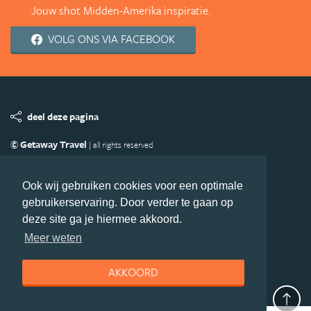
Jouw shot Midden-Amerika inspiratie.
VOLG ONS VIA FACEBOOK
deel deze pagina
© Getaway Travel
| all rights reserved
Adverteren
Handige Links
Algemene Voorwaarden
Copyright
Privacy statement
Disclaimer
Cookies
Ook wij gebruiken cookies voor een optimale
gebruikerservaring. Door verder te gaan op
Volg MiddenAmerika.nl
deze site ga je hiermee akkoord.
Nieuwsbrief
Facebook
Meer weten
AKKOORD