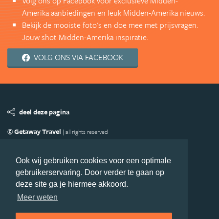
Volg ons op Facebook voor exclusieve Midden-
Amerika aanbiedingen en leuk Midden-Amerika nieuws.
Bekijk de mooiste foto's en doe mee met prijsvragen.
Jouw shot Midden-Amerika inspiratie.
VOLG ONS VIA FACEBOOK
deel deze pagina
© Getaway Travel
| all rights reserved
Adverteren
Handige Links
Algemene Voorwaarden
Copyright
Privacy statement
Disclaimer
Cookies
Ook wij gebruiken cookies voor een optimale
gebruikerservaring. Door verder te gaan op
Volg MiddenAmerika.nl
deze site ga je hiermee akkoord.
Nieuwsbrief
Facebook
Meer weten