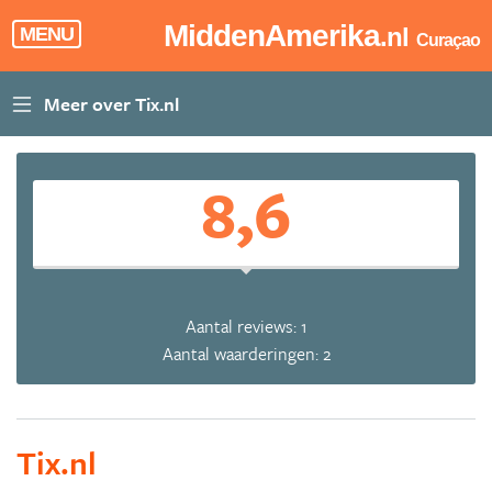
MiddenAmerika
.nl
MENU
Curaçao
8,6
Aantal reviews: 1
Aantal waarderingen: 2
Tix.nl