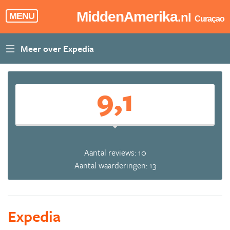
MiddenAmerika
.nl
MENU
Curaçao
9,1
Aantal reviews: 10
Aantal waarderingen: 13
Expedia