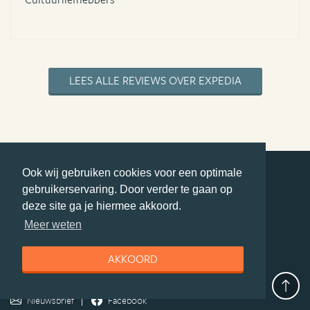
LEES ALLE REVIEWS OVER EXPEDIA
Ook wij gebruiken cookies voor een optimale
gebruikerservaring. Door verder te gaan op
deel deze pagina
deze site ga je hiermee akkoord.
© Getaway Travel
| all rights reserved
Meer weten
Adverteren
Handige Links
Algemene Voorwaarden
Copyright
Privacy statement
Disclaimer
Cookies
AKKOORD
Volg MiddenAmerika.nl
Nieuwsbrief
Facebook