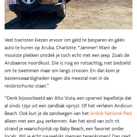
Veel toeristen kiezen ervoor om geld te besparen en géén
auto te huren op Aruba. Charlotte: “Jammer! Want de
mooiste plekken ontdek je toch echt met een jeep. Zoals de
Arubaanse noordkust. Die is ruig en rotsachtig; niet bedoeld
om te zwemmen maar om langs crossen. En dan kom je
bezienswaardigheden tegen die meestal niet in de
reisbrochures staan.”
“Denk bijvoorbeeld aan Alto Vista, een spierwit kapelletje dat
al sinds 1750 uit een zandbak oprijst. Of het verlaten Andicuri
Beach. Ook kun je de zandwegen van het
Arikok National Park
alleen met een 4x4 verkennen. Aan het eind van zo’n rit
strand je waarschijnlijk op Baby Beach, een favoriet onder
locals. Wil je écht nauwelijks mensen tegenkomen? Dan raad