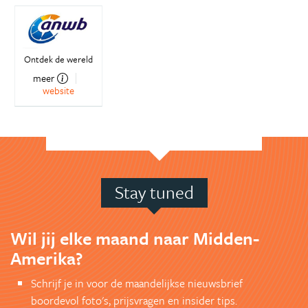
Ontdek de wereld
meer
website
Stay tuned
Wil jij elke maand naar Midden-
Amerika?
Schrijf je in voor de maandelijkse nieuwsbrief
boordevol foto's, prijsvragen en insider tips.