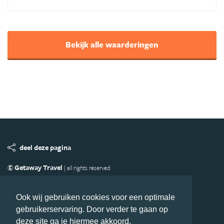
Bekijk alle waarderingen
deel deze pagina
© Getaway Travel
| all rights reserved
Adverteren
Handige Links
Algemene Voorwaarden
Copyright
Privacy statement
Disclaimer
Cookies
Ook wij gebruiken cookies voor een optimale
gebruikerservaring. Door verder te gaan op
Volg MiddenAmerika.nl
deze site ga je hiermee akkoord.