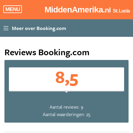
MiddenAmerika
.nl
MENU
St. Lucia
Reviews Booking.com
8,5
Aantal reviews: 9
Aantal waarderingen: 25