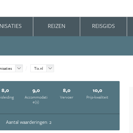
NISATIES
REIZEN
REISGIDS
nisaties
Tix.nl
8,0
9,0
8,0
10,0
isleiding
Accommodati
Vervoer
Prijs-kwaliteit
e(s)
Aantal waarderingen: 2