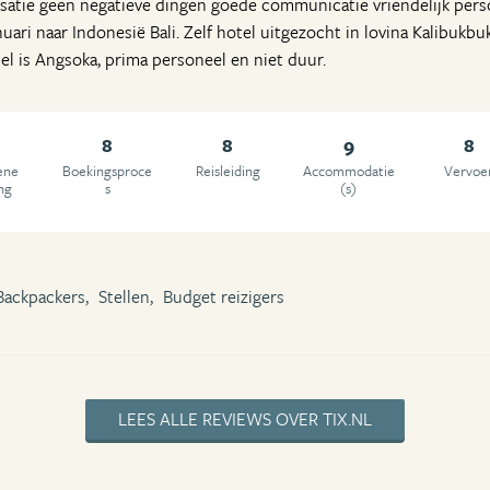
nisatie geen negatieve dingen goede communicatie vriendelijk per
uari naar Indonesië Bali. Zelf hotel uitgezocht in lovina Kalibukbuk,
el is Angsoka, prima personeel en niet duur.
8
8
9
8
ene
Boekingsproce
Reisleiding
Accommodatie
Vervoe
ng
s
(s)
Backpackers,
Stellen,
Budget reizigers
LEES ALLE REVIEWS OVER TIX.NL