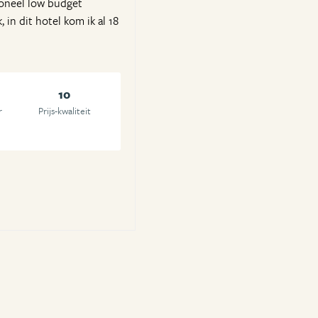
soneel low budget
 in dit hotel kom ik al 18
10
r
Prijs-kwaliteit