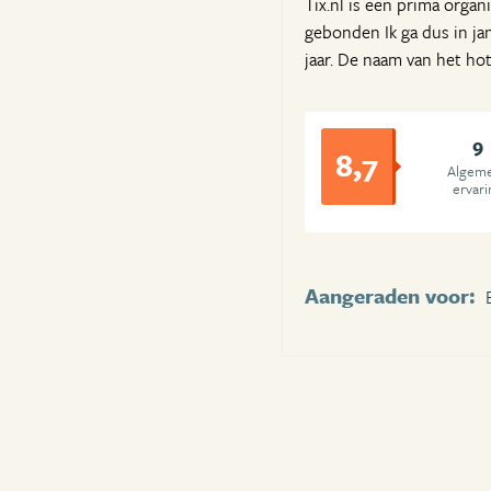
Tix.nl is een prima orga
gebonden Ik ga dus in jan
jaar. De naam van het hot
9
8,7
Algem
ervari
Aangeraden voor: