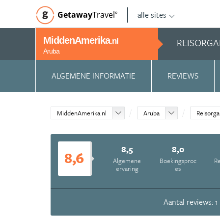
alle sites
Getaway
Travel
©
MiddenAmerika
REISORGA
.nl
Aruba
ALGEMENE INFORMATIE
REVIEWS
MiddenAmerika.nl
Aruba
Reisorga
8,5
8,0
8,6
Algemene
Boekingsproc
Re
ervaring
es
Aantal reviews: 1