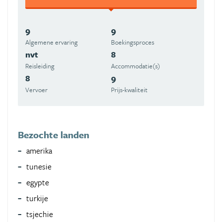
9
9
Algemene ervaring
Boekingsproces
nvt
8
Reisleiding
Accommodatie(s)
8
9
Vervoer
Prijs-kwaliteit
Bezochte landen
amerika
tunesie
egypte
turkije
tsjechie