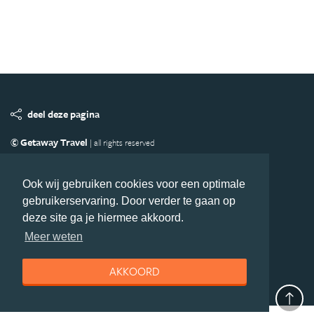
deel deze pagina
© Getaway Travel
| all rights reserved
Adverteren
Handige Links
Algemene Voorwaarden
Copyright
Privacy statement
Disclaimer
Cookies
Ook wij gebruiken cookies voor een optimale
gebruikerservaring. Door verder te gaan op
Volg MiddenAmerika.nl
deze site ga je hiermee akkoord.
Nieuwsbrief
Facebook
Meer weten
AKKOORD