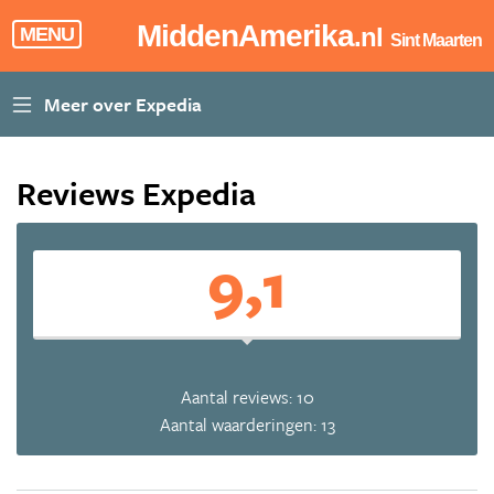
MiddenAmerika
.nl
MENU
Sint Maarten
Reviews Expedia
9,1
Aantal reviews: 10
Aantal waarderingen: 13