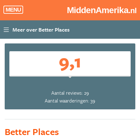
MiddenAmerika
.nl
MENU
9,1
Aantal reviews: 29
Aantal waarderingen: 39
Better Places