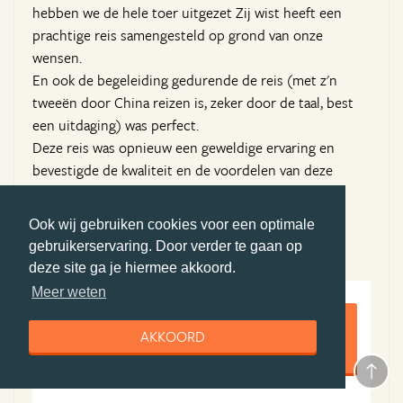
hebben we de hele toer uitgezet Zij wist heeft een
prachtige reis samengesteld op grond van onze
wensen.
En ook de begeleiding gedurende de reis (met z'n
tweeën door China reizen is, zeker door de taal, best
een uitdaging) was perfect.
Deze reis was opnieuw een geweldige ervaring en
bevestigde de kwaliteit en de voordelen van deze
manier van werken door Better Places na onze
uitstekende eerdere ervaring met onze reis naar
Ook wij gebruiken cookies voor een optimale
Suriname 2 jaar eerder.
gebruikerservaring. Door verder te gaan op
deze site ga je hiermee akkoord.
Meer weten
8,4
AKKOORD